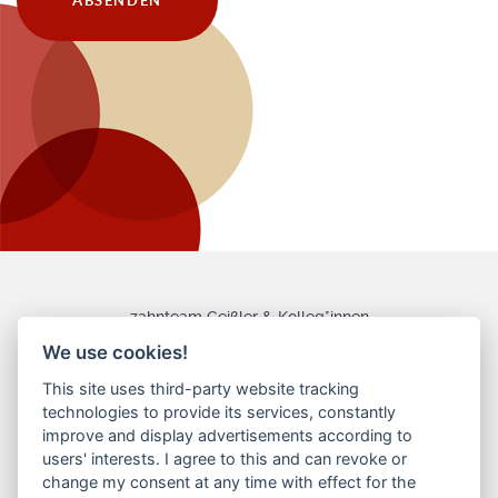
zahnteam Geißler & Kolleg*innen
Bahnhofstraße 13
We use cookies!
48653 Coesfeld
Tel.: 02541 74060 | Fax: 02541 7406080
This site uses third-party website tracking
info@zahnteam-geissler.de
E-Mail:
technologies to provide its services, constantly
improve and display advertisements according to
Unsere Sprechzeiten
users' interests. I agree to this and can revoke or
08:30 - 12:30
| 14:00 - 18:00
change my consent at any time with effect for the
MO
Uhr
Uhr